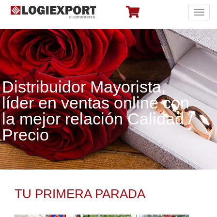
Toggl
navig
Distribuidor Mayorista,
líder en ventas online con
la mejor relación Calidad /
Precio
TU PRIMERA PARADA