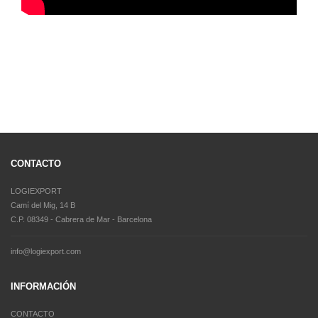
CONTACTO
LOGIEXPORT
Camí del Mig, 14 B
C.P. 08349 - Cabrera de Mar - Barcelona
info@logiexport.com
INFORMACIÓN
CONTACTO