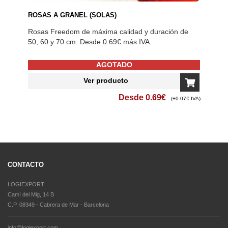
ROSAS A GRANEL (SOLAS)
Rosas Freedom de máxima calidad y duración de
50, 60 y 70 cm. Desde 0.69€ más IVA.
AGOTADO
Ver producto
Desde
0.69
€
(+0.07€ IVA)
CONTACTO
LOGIEXPORT
Camí del Mig, 14 B
C.P. 08349 - Cabrera de Mar - Barcelona
info@logiexport.com