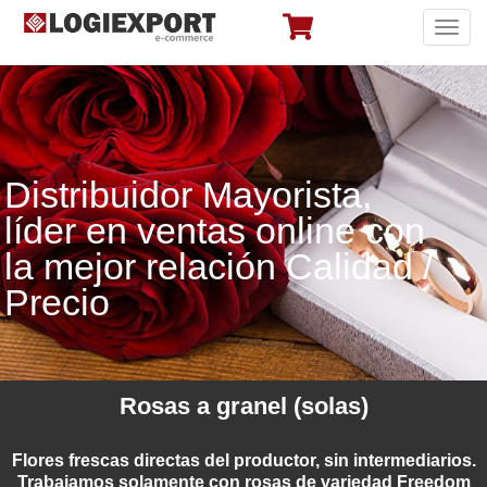
Toggl
navig
Distribuidor Mayorista,
líder en ventas online con
la mejor relación Calidad /
Precio
Rosas a granel (solas)
Flores frescas directas del productor, sin intermediarios.
Trabajamos solamente con rosas de variedad Freedom