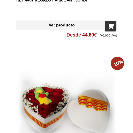
REF 4467 REGALO PARA SANT JORDI
Ver producto
Desde
44.60
€
(+0.00€ IVA)
%
10