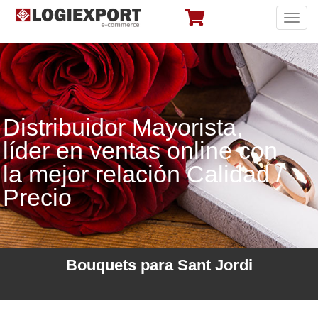
Toggl
navig
Distribuidor Mayorista,
líder en ventas online con
la mejor relación Calidad /
Precio
Bouquets para Sant Jordi