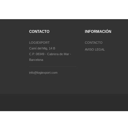
CONTACTO
INFORMACIÓN
LOGIEXPORT
CONTACTO
Camí del Mig, 14 B
AVISO LEGAL
C.P. 08349 - Cabrera de Mar -
Barcelona
info@logiexport.com