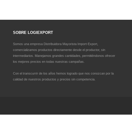
SOBRE LOGIEXPORT
Somos una empresa Distribuidora Mayorista Import-Export,
comercializamos productos directamente desde el productor, sin
intermediarios. Manejamos grandes cantidades, permitiéndonos ofrecer
los mejores precios en todas nuestras campañas.
Con el transcurrir de los años hemos logrado que nos conozcan por la
calidad de nuestros productos y precios sin competencia.