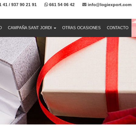
1 41 / 937 90 21 91
661 54 06 42
info@logiexport.com
(current)
O
CAMPAÑA SANT JORDI
OTRAS OCASIONES
CONTACTO